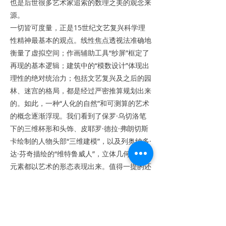
也是后世很多艺术家追索的数理之美的观念来
源。
一切皆可度量，正是15世纪文艺复兴科学理
性精神最基本的观点。线性焦点透视法准确地
衡量了虚拟空间；作画辅助工具“纱屏”框定了
再现的基本逻辑；建筑中的“模数设计”体现出
理性的绝对统治力；包括文艺复兴及之后的园
林、迷宫的格局，都是经过严密推算规划出来
的。如此，一种“人化的自然”和可测算的艺术
的概念逐渐浮现。我们看到了保罗·乌切洛笔
下的三维杯形和头饰、皮耶罗·德拉·弗朗切斯
卡绘制的人物头部“三维建模”，以及列奥纳多·
达·芬奇描绘的“维特鲁威人”，立体几何和各种
元素都以艺术的形态表现出来。值得一提的还
有在卢卡·帕乔利《神圣比例》著作的末尾，
作者亲自用尺子和圆规测算绘制了拉丁文的
23个字母，又将几何学赋予文字的书写和美
感。