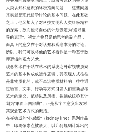
理关系的最基本问题上，或者可以认为是讨论
人类认知和意识的终极指向问题——这些问题
其实就是现代哲学讨论的基本问题。在此基础
之上，他又加入了对科技文明和人类终极精神
的探索，故而他将自己的计划设定为“追寻世
界的真理”。视觉产物只是他思考的副产品，
而真正的意义在于对认知和观念本身的讨论。
所以，我们可以将他的艺术看作是一种基于数
理逻辑的观念艺术。
观念艺术在于站在艺术的系统之外审视或质疑
艺术的基本构成或运作逻辑，其表现方式往往
是非物质化的，或不牵涉物质材料的；往往通
过语言、文本、行动等方式引发人们重新思考
艺术的定义、范畴以及所指。崔德成统称其计
划为“形而上四部曲”，正是从字面意义出发对
其观念艺术方式的概括。
在崔德成的“心感线”（kidney line）系列作品
中，印刷像素点被放大、以几何规则计算出的