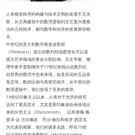
人类视觉秩序的构建与技术文明的发展不无关
联，从古典建筑中的数理逻辑到文艺复兴透视
法的几何秩序，都与数学和光学的发展密切相
关。
中世纪的意大利数学家斐波那契
（Fibonacci）提出的数列经由图形化可以直
观为艺术领域的黄金分割比例。天文学家、物
理学家开普勒继而于17世纪初指出此数列在
自然界的图式中也有体现，如某些花的五边形
形态等。数的比例与美密切相关，从中世纪的
数理逻辑中，我们发现了至美的真谛。
19世纪印象主义以来，人类对于光学的研究
达到了更高层次，尤其是新印象派绘画体现出
来的分色主义（Divisionism），以朱塞佩·佩
里泽·达·沃尔佩多、乔治·修拉和保罗·西涅克
为代表的画家，他们的诸多实践，即在19世
纪法国化学家谢弗勒尔（Michel Eugène