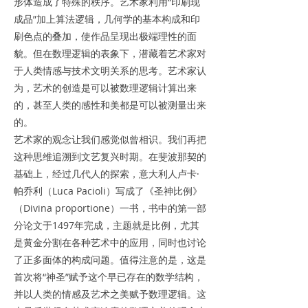
形体造成了特殊的秩序。艺术家利用“印刷现
成品”加上算法逻辑，几何学的基本构成和印
刷色点的叠加，使作品呈现出极端理性的面
貌。但在数理逻辑的表象下，潜藏着艺术家对
于人类情感与技术文明关系的思考。艺术家认
为，艺术的创造是可以被数理逻辑计算出来
的，甚至人类的感性和美都是可以被测量出来
的。
艺术家的观念让我们感觉似曾相识。我们再把
这种思维追溯到文艺复兴时期。在斐波那契的
基础上，经过几代人的探索，意大利人卢卡·
帕乔利（Luca Pacioli）写成了《圣神比例》
（Divina proportione）一书，书中的第一部
分论文于1497年完成，主题就是比例，尤其
是黄金分割在各种艺术中的应用，同时也讨论
了正多面体的构成问题。值得注意的是，这是
首次将“神圣”赋予这个早已存在的数学结构，
并以人类的情感及艺术之美赋予数理逻辑。这